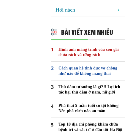
Hôi nách
BÀI VIẾT XEM NHIỀU
Hình ảnh màng trinh của con gái
chưa rách và từng rách
Cách quan hệ tình dục vợ chồng
như nào để không mang thai
Thủ dâm tự sướng là gì? 5 Lợi ích
tác hại thủ dâm ở nam, nữ giới
Phá thai 5 tuần tuổi có tội không -
Nên phá cách nào an toàn
Top 10 địa chỉ phòng khám chữa
bệnh trĩ và cắt trĩ ở đâu tốt Hà Nội