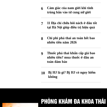
Cảm giác của nam giới khi tinh
trùng bắn vào tử cung nữ giới
11 Địa chỉ chữa hôi nách ở đâu tốt
tại Hà Nội giúp điều trị hiệu quả
Chi phí phá thai an toàn hết bao
nhiêu tiền năm 2026
Thuốc phá thai khẩn cấp giá bao
nhiêu tiền? mua thuốc ở đâu an
toàn đảm bảo
Bj HJ là gì? Bj HJ có nguy hiểm
không
PHÒNG KHÁM ĐA KHOA THÁI