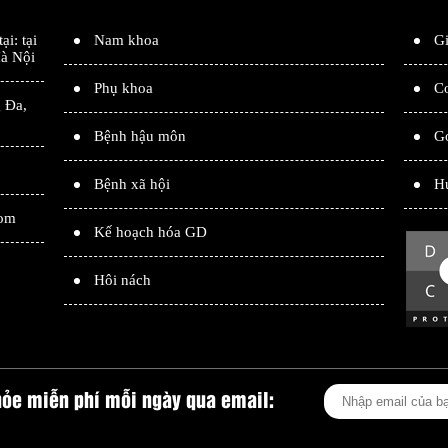
tại: tại
Nam khoa
Gi
à Nội
Phụ khoa
Cơ
 Đa
,
Bệnh hậu môn
G
Bệnh xã hội
H
com
Kế hoạch hóa GD
Hôi nách
hỏe miễn phí mỗi ngày qua email: