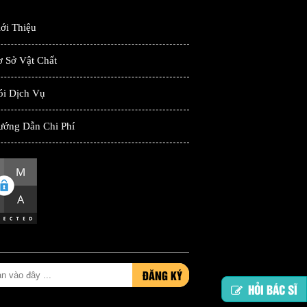
ới Thiệu
 Sở Vật Chất
ói Dịch Vụ
ướng Dẫn Chi Phí
ĐĂNG KÝ
HỎI BÁC SĨ