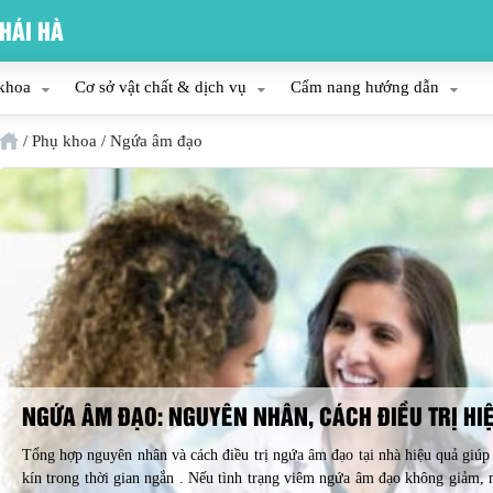
HÁI HÀ
khoa
Cơ sở vật chất & dịch vụ
Cẩm nang hướng dẫn
/
Phụ khoa
/
Ngứa âm đạo
NGỨA ÂM ĐẠO: NGUYÊN NHÂN, CÁCH ĐIỀU TRỊ HIỆ
Tổng hợp nguyên nhân và cách điều trị ngứa âm đạo tại nhà hiệu quả giúp 
kín trong thời gian ngắn . Nếu tình trạng viêm ngứa âm đạo không giảm, 