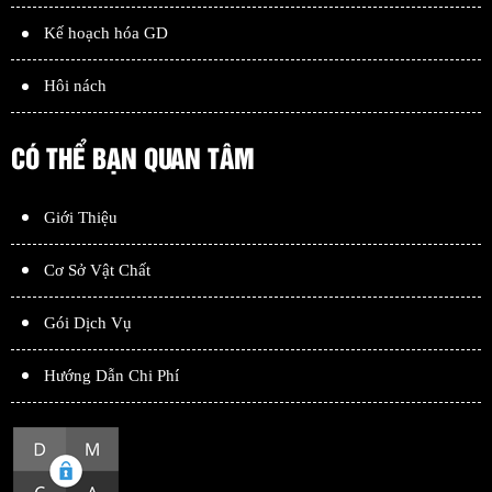
Kế hoạch hóa GD
Hôi nách
CÓ THỂ BẠN QUAN TÂM
Giới Thiệu
Cơ Sở Vật Chất
Gói Dịch Vụ
Hướng Dẫn Chi Phí