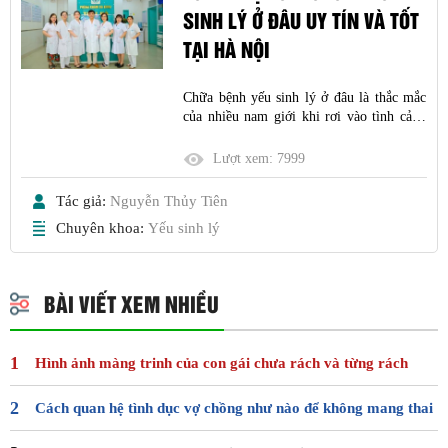
SINH LÝ Ở ĐÂU UY TÍN VÀ TỐT
TẠI HÀ NỘI
Chữa bệnh yếu sinh lý ở đâu là thắc mắc
của nhiều nam giới khi rơi vào tình cảnh
này. Tìm kiếm một địa chỉ khám chữa yếu
sinh lý không quá khó, tuy nhiên nam giới
Lượt xem:
7999
nên tìm hiểu kỹ trước để có thể yên tâm
khám chữa cũng như để việc điều trị có
Tác giả:
Nguyễn Thủy Tiên
chuyển biến
Chuyên khoa:
Yếu sinh lý
BÀI VIẾT XEM NHIỀU
Hình ảnh màng trinh của con gái chưa rách và từng rách
Cách quan hệ tình dục vợ chồng như nào để không mang thai