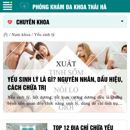
PHÒNG KHÁM ĐA KHOA THÁI HÀ
CHUYÊN KHOA
/
Nam khoa
/
Yếu sinh lý
YẾU SINH LÝ LÀ GÌ? NGUYÊN NHÂN, DẤU HIỆU,
CÁCH CHỮA TRỊ
Yếu sinh lý, liệt dương, rối loạn cương dương đều là chứng
bệnh liên quan đến chức năng sinh lý, dùng để chỉ tình trạng
suy giảm ham muốn và khả năng giường chiếu của nam giới.
TOP 12 ĐỊA CHỈ CHỮA YẾU