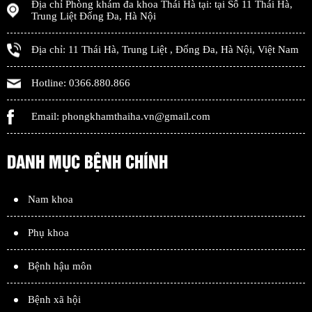
Địa chỉ
Phòng khám đa khoa Thái Hà
tại: tại
Số 11 Thái Hà,
Trung Liệt Đống Đa
,
Hà Nội
Địa chỉ:
11 Thái Hà, Trung Liệt
,
Đống Đa
,
Hà Nội
,
Việt Nam
Hotline:
0366.880.866
Email:
phongkhamthaiha.vn@gmail.com
DANH MỤC BỆNH CHÍNH
Nam khoa
Phụ khoa
Bệnh hậu môn
Bệnh xã hội