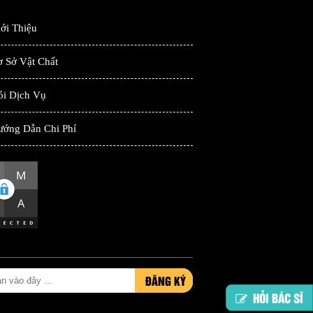
ới Thiệu
 Sở Vật Chất
ói Dịch Vụ
ướng Dẫn Chi Phí
ĐĂNG KÝ
HỎI BÁC SĨ