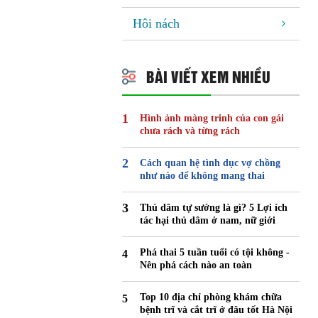
Hôi nách
BÀI VIẾT XEM NHIỀU
Hình ảnh màng trinh của con gái
chưa rách và từng rách
Cách quan hệ tình dục vợ chồng
như nào để không mang thai
Thủ dâm tự sướng là gì? 5 Lợi ích
tác hại thủ dâm ở nam, nữ giới
Phá thai 5 tuần tuổi có tội không -
Nên phá cách nào an toàn
Top 10 địa chỉ phòng khám chữa
bệnh trĩ và cắt trĩ ở đâu tốt Hà Nội