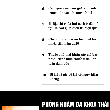
Cảm giác của nam giới khi tinh
trùng bắn vào tử cung nữ giới
11 Địa chỉ chữa hôi nách ở đâu tốt
tại Hà Nội giúp điều trị hiệu quả
Chi phí phá thai an toàn hết bao
nhiêu tiền năm 2026
Thuốc phá thai khẩn cấp giá bao
nhiêu tiền? mua thuốc ở đâu an
toàn đảm bảo
Bj HJ là gì? Bj HJ có nguy hiểm
không
PHÒNG KHÁM ĐA KHOA THÁI