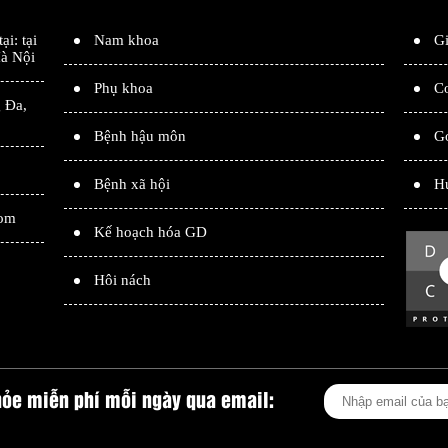
tại: tại
Nam khoa
Gi
à Nội
Phụ khoa
Cơ
 Đa
,
Bệnh hậu môn
G
Bệnh xã hội
H
com
Kế hoạch hóa GD
Hôi nách
hỏe miễn phí mỗi ngày qua email: