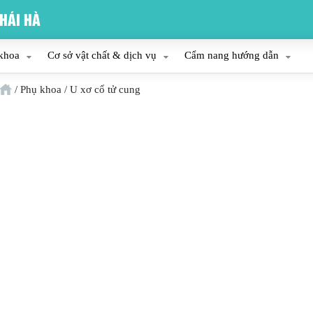
HÁI HÀ
khoa
Cơ sở vật chất & dịch vụ
Cẩm nang hướng dẫn
/
Phụ khoa
/
U xơ cổ tử cung