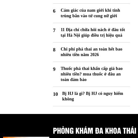
Cảm giác của nam giới khi tinh
trùng bắn vào tử cung nữ giới
11 Địa chỉ chữa hôi nách ở đâu tốt
tại Hà Nội giúp điều trị hiệu quả
Chi phí phá thai an toàn hết bao
nhiêu tiền năm 2026
Thuốc phá thai khẩn cấp giá bao
nhiêu tiền? mua thuốc ở đâu an
toàn đảm bảo
Bj HJ là gì? Bj HJ có nguy hiểm
không
PHÒNG KHÁM ĐA KHOA THÁI