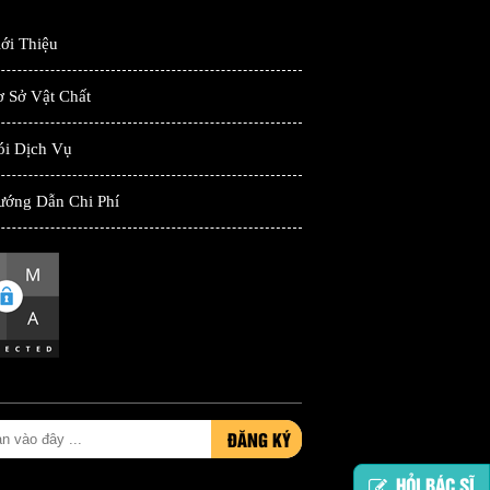
ới Thiệu
 Sở Vật Chất
ói Dịch Vụ
ướng Dẫn Chi Phí
ĐĂNG KÝ
HỎI BÁC SĨ