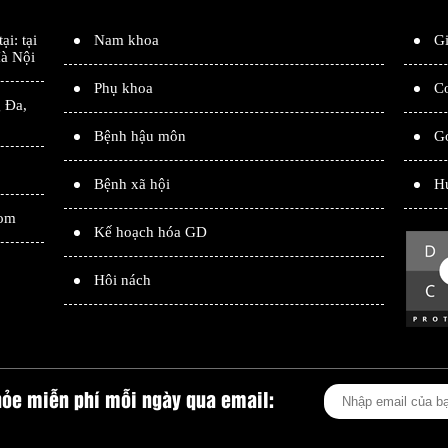
tại: tại
Nam khoa
Gi
à Nội
Phụ khoa
Cơ
 Đa
,
Bệnh hậu môn
G
Bệnh xã hội
H
com
Kế hoạch hóa GD
Hôi nách
hỏe miễn phí mỗi ngày qua email: