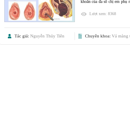
khoăn của đa số chị em phụ n
Chị em cần cân nhắc lựa chọn c
Lượt xem:
8368
Tác giả:
Nguyễn Thủy Tiên
Chuyên khoa:
Vá màng t