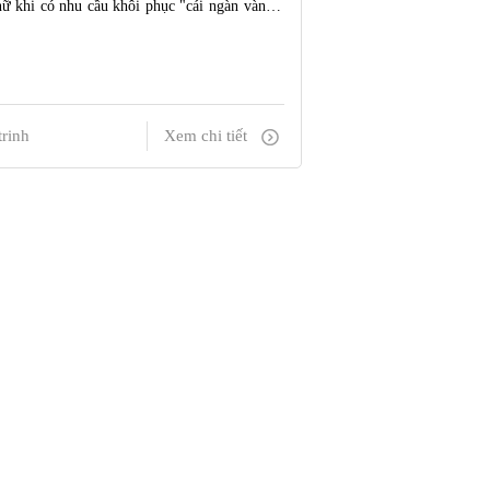
ữ khi có nhu cầu khôi phục "cái ngàn vàng".
ơ sở ý tế uy tín để thực hiện thủ thuật này.
rinh
Xem chi tiết