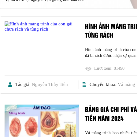
HÌNH ẢNH MÀNG TRI
TỪNG RÁCH
Hình ảnh màng trinh của con 
đã bị rách được nhận sự quan
Trong quan hệ tình dục thì 
phụ nữ khi còn là con gái. Hi
Lượt xem:
81490
Tác giả:
Nguyễn Thủy Tiên
Chuyên khoa:
Vá màng t
BẢNG GIÁ CHI PHÍ V
TIỀN NĂM 2024
Vá màng trinh bao nhiêu tiền