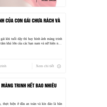
NH CỦA CON GÁI CHƯA RÁCH VÀ
gái khi tuổi dậy thì hay hình ảnh màng trinh
 tâm khá lớn của các bạn nam và nữ hiện nay.
màng trinh là thước đo phẩm giá của chị em
ện tượng r
rinh
Xem chi tiết
Á MÀNG TRINH HẾT BAO NHIÊU
, thực hiện ở đâu an toàn và kín đáo là băn