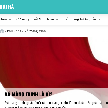
HÁI HÀ
khoa
Cơ sở vật chất & dịch vụ
Cẩm nang hướng dẫn
/
Phụ khoa
/
Vá màng trinh
VÁ MÀNG TRINH LÀ GÌ?
Vá màng trinh (phẫu thuật tái tạo màng trinh) là thủ thuật tiểu phẫu tái tạ
bị rách trở lại nguyên vẹn giống như ban đầu