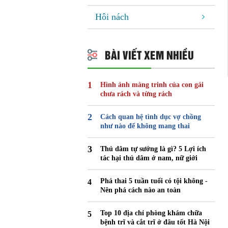
Hôi nách
BÀI VIẾT XEM NHIỀU
Hình ảnh màng trinh của con gái
chưa rách và từng rách
Cách quan hệ tình dục vợ chồng
như nào để không mang thai
Thủ dâm tự sướng là gì? 5 Lợi ích
tác hại thủ dâm ở nam, nữ giới
Phá thai 5 tuần tuổi có tội không -
Nên phá cách nào an toàn
Top 10 địa chỉ phòng khám chữa
bệnh trĩ và cắt trĩ ở đâu tốt Hà Nội