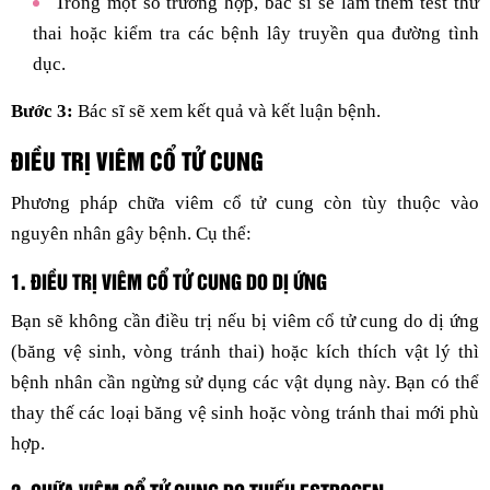
Trong một số trường hợp, bác sĩ sẽ làm thêm test thử
thai hoặc kiểm tra các bệnh lây truyền qua đường tình
dục.
Bước 3:
Bác sĩ sẽ xem kết quả và kết luận bệnh.
ĐIỀU TRỊ VIÊM CỔ TỬ CUNG
Phương pháp chữa viêm cổ tử cung còn tùy thuộc vào
nguyên nhân gây bệnh. Cụ thể:
1. ĐIỀU TRỊ VIÊM CỔ TỬ CUNG DO DỊ ỨNG
Bạn sẽ không cần điều trị nếu bị viêm cổ tử cung do dị ứng
(băng vệ sinh, vòng tránh thai) hoặc kích thích vật lý thì
bệnh nhân cần ngừng sử dụng các vật dụng này. Bạn có thể
thay thế các loại băng vệ sinh hoặc vòng tránh thai mới phù
hợp.