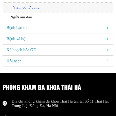
Viêm cổ tử cung
Ngứa âm đạo
Bệnh hậu môn
Bệnh xã hội
Kế hoạch hóa GD
Hôi nách
PHÒNG KHÁM ĐA KHOA THÁI HÀ
Địa chỉ
Phòng khám đa khoa Thái Hà
tại: tại
Số 11 Thái Hà,
Trung Liệt Đống Đa
,
Hà Nội