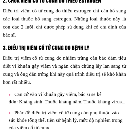
2. CHỮA VIÊM CỔ TỬ CUNG DO THIẾU ESTROGEN
Điều trị viêm cổ tử cung do thiếu estrogen chỉ cần bổ sung
các loại thuốc bổ sung estrogen. Những loại thuốc này là
con dao 2 lưỡi, chỉ được phép sử dụng khi có chỉ định của
bác sĩ.
3. ĐIỀU TRỊ VIÊM CỔ TỬ CUNG DO BỆNH LÝ
Điều trị viêm cổ tử cung do nhiễm trùng cần bảo đảm tiêu
diệt vi khuẩn gây viêm và ngăn chặn chúng lây lan sang tử
cung và ống dẫn trứng khi này quá trình điều trị sẽ khó khăn
hơn rất nhiều.
Căn cứ vào vi khuẩn gây viêm, bác sĩ sẽ kê
đơn: Kháng sinh, Thuốc kháng nấm, Thuốc kháng virus...
Phác đồ điều trị viêm cổ tử cung còn phụ thuộc vào
sức khỏe tổng thể, tiền sử bệnh lý, mức độ nghiêm trọng
của viêm cổ tử cung.