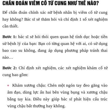
CHẨN ĐOÁN VIÊM CỔ TỬ CUNG NHƯ THẾ NÀO?
Để chẩn đoán chính xác nữ bệnh nhân bị viêm cổ tử cung
hay không? Bác sĩ sẽ thăm hỏi và chỉ định 1 số xét nghiệm
cần thiết.
Bước 1:
bác sĩ sẽ hỏi thói quen quan hệ tình dục hoặc tiền
sử bệnh lý của bạn: Bạn có từng quan hệ với ai, có sử dụng
bao cao su không, đang áp dụng phương pháp tránh thai
nào…
Bước 2:
Chỉ định xét nghiệm, các xét nghiệm khám cổ tử
cung bao gồm:
Khám xương chậu: Chèn một ngón tay đeo găng vào
âm đạo, dùng lực ấn hai bên vùng bụng và xương chậu
bằng tay kia. Điều này giúp bác sĩ phát hiện cấu trúc
vùng chậu bất thường hay không.