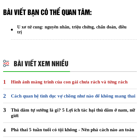
BÀI VIẾT BẠN CÓ THỂ QUAN TÂM:
U xơ tử cung: nguyên nhân, triệu chứng, chẩn đoán, điều
trị
BÀI VIẾT XEM NHIỀU
Hình ảnh màng trinh của con gái chưa rách và từng rách
Cách quan hệ tình dục vợ chồng như nào để không mang thai
Thủ dâm tự sướng là gì? 5 Lợi ích tác hại thủ dâm ở nam, nữ
giới
Phá thai 5 tuần tuổi có tội không - Nên phá cách nào an toàn