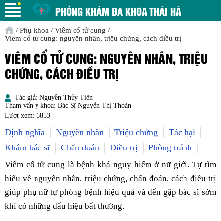
PHÒNG KHÁM ĐA KHOA THÁI HÀ
/
Phụ khoa
/
Viêm cổ tử cung
/
Viêm cổ tử cung: nguyên nhân, triệu chứng, cách điều trị
VIÊM CỔ TỬ CUNG: NGUYÊN NHÂN, TRIỆU
CHỨNG, CÁCH ĐIỀU TRỊ
Tác giả:
Nguyễn Thủy Tiên
Tham vấn y khoa:
Bác Sĩ Nguyễn Thị Thoàn
Lượt xem:
6853
Định nghĩa
Nguyên nhân
Triệu chứng
Tác hại
Khám bác sĩ
Chẩn đoán
Điều trị
Phòng tránh
Viêm cổ tử cung là bệnh khá nguy hiểm ở nữ giới. Tự tìm
hiểu về nguyên nhân, triệu chứng, chẩn đoán, cách điều trị
giúp phụ nữ tự phòng bệnh hiệu quả và đến gặp bác sĩ sớm
khi có những dấu hiệu bất thường.