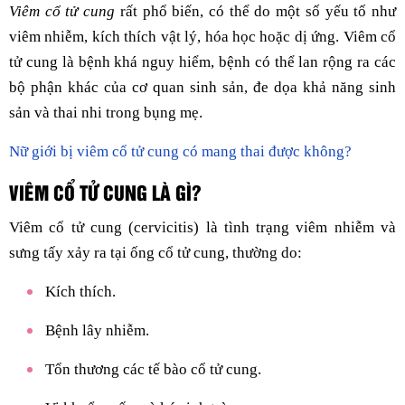
Viêm cổ tử cung
rất phổ biến, có thể do một số yếu tố như
viêm nhiễm, kích thích vật lý, hóa học hoặc dị ứng. Viêm cổ
tử cung là bệnh khá nguy hiểm, bệnh có thể lan rộng ra các
bộ phận khác của cơ quan sinh sản, đe dọa khả năng sinh
sản và thai nhi trong bụng mẹ.
Nữ giới bị viêm cổ tử cung có mang thai được không?
VIÊM CỔ TỬ CUNG LÀ GÌ?
Viêm cổ tử cung (cervicitis) là tình trạng viêm nhiễm và
sưng tấy xảy ra tại ống cổ tử cung, thường do:
Kích thích.
Bệnh lây nhiễm.
Tổn thương các tế bào cổ tử cung.