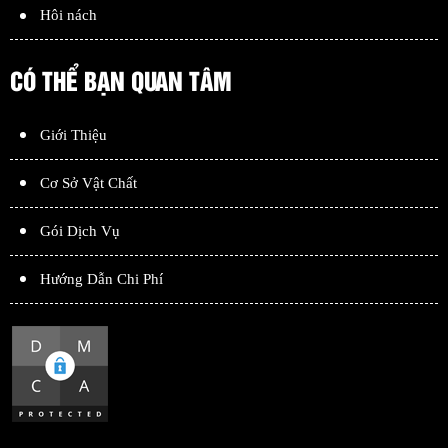
Hôi nách
CÓ THỂ BẠN QUAN TÂM
Giới Thiệu
Cơ Sở Vật Chất
Gói Dịch Vụ
Hướng Dẫn Chi Phí