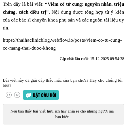
Trên đây là bài viết:
“Viêm cổ tử cung: nguyên nhân, triệu
chứng, cách điều trị”.
Nội dung được tổng hợp từ ý kiến
của các bác sĩ chuyên khoa phụ sản và các nguồn tài liệu uy
tín.
https://thaihaclinicblog.webflow.io/posts/viem-co-tu-cung-
co-mang-thai-duoc-khong
Cập nhật lần cuối:
15-12-2025 09:54:38
Bài viết này đã giải đáp thắc mắc của bạn chưa? Hãy cho chúng tôi
biết?
ĐẶT CÂU HỎI
Nếu bạn thấy
bài viết hữu ích
hãy
chia sẻ
cho những người mà
bạn biết: