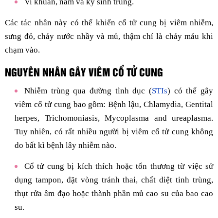
Vi khuẩn, nấm và ký sinh trùng.
Các tác nhân này có thể khiến cổ tử cung bị viêm nhiễm,
sưng đỏ, chảy nước nhầy và mủ, thậm chí là chảy máu khi
chạm vào.
NGUYÊN NHÂN GÂY VIÊM CỔ TỬ CUNG
Nhiễm trùng qua đường tình dục (
STIs
) có thể gây
viêm cổ tử cung bao gồm: Bệnh lậu, Chlamydia, Gentital
herpes, Trichomoniasis, Mycoplasma and ureaplasma.
Tuy nhiên, có rất nhiều người bị viêm cổ tử cung không
do bất kì bệnh lây nhiễm nào.
Cổ tử cung bị kích thích hoặc tổn thương từ việc sử
dụng tampon, đặt vòng tránh thai, chất diệt tinh trùng,
thụt rửa âm đạo hoặc thành phần mủ cao su của bao cao
su.