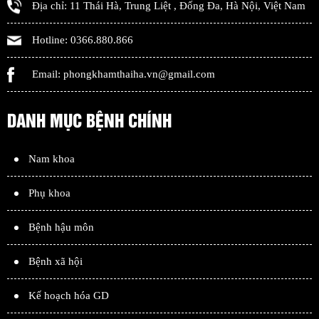
Địa chỉ:
11 Thái Hà, Trung Liệt
,
Đống Đa
,
Hà Nội
,
Việt Nam
Hotline:
0366.880.866
Email:
phongkhamthaiha.vn@gmail.com
DANH MỤC BỆNH CHÍNH
Nam khoa
Phụ khoa
Bệnh hậu môn
Bệnh xã hội
Kế hoạch hóa GD