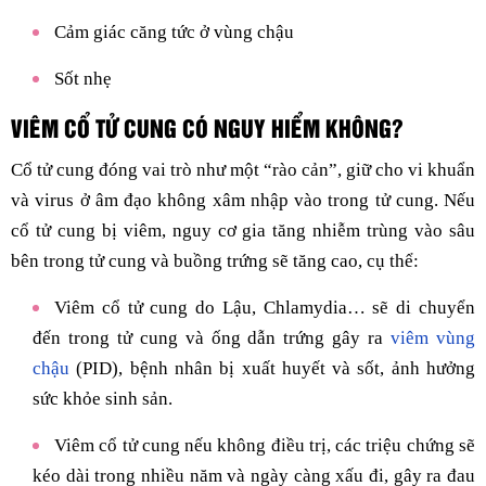
Cảm giác căng tức ở vùng chậu
Sốt nhẹ
VIÊM CỔ TỬ CUNG CÓ NGUY HIỂM KHÔNG?
Cổ tử cung đóng vai trò như một “rào cản”, giữ cho vi khuẩn
và virus ở âm đạo không xâm nhập vào trong tử cung. Nếu
cổ tử cung bị viêm, nguy cơ gia tăng nhiễm trùng vào sâu
bên trong tử cung và buồng trứng sẽ tăng cao, cụ thể:
Viêm cổ tử cung do Lậu, Chlamydia… sẽ di chuyển
đến trong tử cung và ống dẫn trứng gây ra
viêm vùng
chậu
(PID), bệnh nhân bị xuất huyết và sốt, ảnh hưởng
sức khỏe sinh sản.
Viêm cổ tử cung nếu không điều trị, các triệu chứng sẽ
kéo dài trong nhiều năm và ngày càng xấu đi, gây ra đau