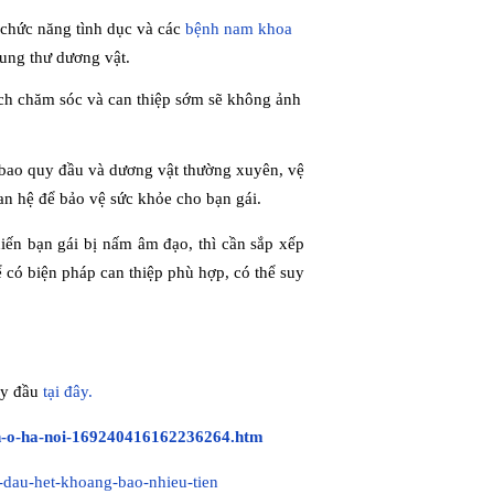
n chức năng tình dục và các
bệnh nam khoa
ung thư dương vật.
ách chăm sóc và can thiệp sớm sẽ không ảnh
 bao quy đầu và dương vật thường xuyên, vệ
an hệ để bảo vệ sức khỏe cho bạn gái.
iến bạn gái bị nấm âm đạo, thì cần sắp xếp
 có biện pháp can thiệp phù hợp, có thể suy
uy đầu
tại đây.
ien-o-ha-noi-169240416162236264.htm
-dau-het-khoang-bao-nhieu-tien