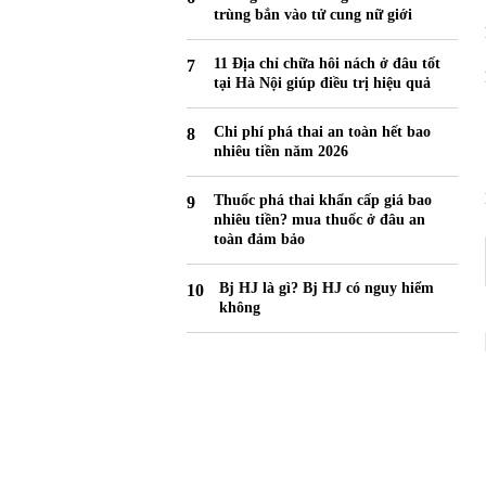
trùng bắn vào tử cung nữ giới
11 Địa chỉ chữa hôi nách ở đâu tốt
tại Hà Nội giúp điều trị hiệu quả
Chi phí phá thai an toàn hết bao
nhiêu tiền năm 2026
Thuốc phá thai khẩn cấp giá bao
nhiêu tiền? mua thuốc ở đâu an
toàn đảm bảo
Bj HJ là gì? Bj HJ có nguy hiểm
không