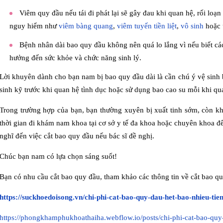
Viêm quy đầu nếu tái đi phát lại sẽ gây đau khi quan hệ, rối loạ
nguy hiểm như
viêm bàng quang
,
viêm tuyến tiền liệt
,
vô sinh
hoặc 
Bệnh nhân dài bao quy đầu không nên quá lo lắng vì nếu biết c
hưởng đến sức khỏe và chức năng sinh lý.
Lời khuyên dành cho bạn nam bị bao quy đầu dài là cần chú ý vệ sinh
sinh kỹ trước khi quan hệ tình dục hoặc sử dụng bao cao su mỗi khi qu
Trong trường hợp của bạn, bạn thường xuyên bị xuất tinh sớm, còn kh
thời gian đi khám nam khoa tại cơ sở y tế đa khoa hoặc chuyên khoa để
nghĩ đến việc cắt bao quy đầu nếu bác sĩ đề nghị.
Chúc bạn nam có lựa chọn sáng suốt!
Bạn có nhu cầu cắt bao quy đầu, tham khảo các thông tin về cắt bao q
https://suckhoedoisong.vn/chi-phi-cat-bao-quy-dau-het-bao-nhieu-t
https://phongkhamphukhoathaiha.webflow.io/posts/chi-phi-cat-bao-quy