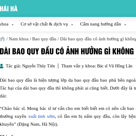
HÁI HÀ
khoa
Cơ sở vật chất & dịch vụ
Cẩm nang hướng dẫn
/
Nam khoa
/
Bao quy đầu
/
Dài bao quy đầu có ảnh hưởng gì khôn
DÀI BAO QUY ĐẦU CÓ ẢNH HƯỞNG GÌ KHÔNG
Tác giả:
Tham vấn y khoa:
Nguyễn Thủy Tiên
Bác sĩ Vũ Hồng Lân
Dài bao quy đầu là hiện tượng lớp da bao quy đầu bao phủ bên ngoài
Tác hại của dài bao quy đầu thì không phải ai cũng biết. Dưới đây là
dài:
“Chào bác sĩ. Mong bác sĩ tư vấn cho em biết biết em có nên cắt ba
thường xuyên
xuất tinh sớm
, có lần em bị nấm quy đầu, còn lây bệ
khuyên” (Đặng Nam, Hà Nội).