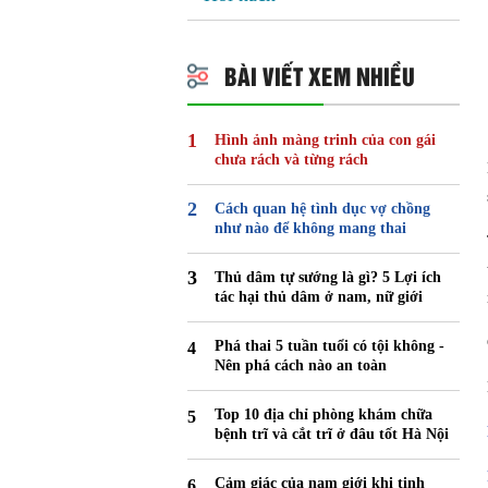
BÀI VIẾT XEM NHIỀU
Hình ảnh màng trinh của con gái
chưa rách và từng rách
Cách quan hệ tình dục vợ chồng
như nào để không mang thai
Thủ dâm tự sướng là gì? 5 Lợi ích
tác hại thủ dâm ở nam, nữ giới
Phá thai 5 tuần tuổi có tội không -
Nên phá cách nào an toàn
Top 10 địa chỉ phòng khám chữa
bệnh trĩ và cắt trĩ ở đâu tốt Hà Nội
Cảm giác của nam giới khi tinh