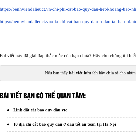
https://benhviendalieuct.vn/chi-phi-cat-bao-quy-dau-het-khoang-bao-nh
https://benhviendalieuct.vn/dia-chi-cat-bao-quy-dau-o-dau-tai-ha-noi.h
Bài viết này đã giải đáp thắc mắc của bạn chưa? Hãy cho chúng tôi biế
Nếu bạn thấy
bài viết hữu ích
hãy
chia sẻ
cho những
BÀI VIẾT BẠN CÓ THỂ QUAN TÂM:
Link đặt cắt bao quy đầu vtc
10 địa chỉ cắt bao quy đầu ở đâu tốt an toàn tại Hà Nội