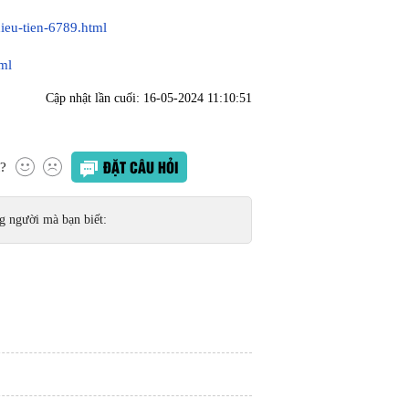
ieu-tien-6789.html
tml
Cập nhật lần cuối:
16-05-2024 11:10:51
ĐẶT CÂU HỎI
t?
 người mà bạn biết: