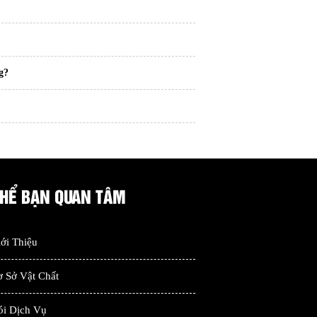
g?
THỂ BẠN QUAN TÂM
ới Thiệu
 Sở Vật Chất
ói Dịch Vụ