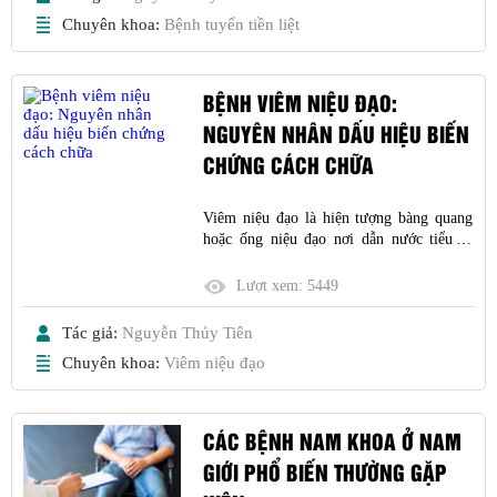
Chuyên khoa:
Bệnh tuyến tiền liệt
BỆNH VIÊM NIỆU ĐẠO:
NGUYÊN NHÂN DẤU HIỆU BIẾN
CHỨNG CÁCH CHỮA
Viêm niệu đạo là hiện tượng bàng quang
hoặc ống niệu đạo nơi dẫn nước tiểu ra
ngoài cơ thể bị sưng tấy và đỏ ửng, gây
hiện tượng buồn tiểu liên tục, tiểu đau.
Lượt xem:
5449
Nguyên nhân gây viêm niệu đạo chủ yếu
do vi khuẩn, vi rút, ký sinh trùng hoặc
Tác giả:
Nguyễn Thủy Tiên
nguyên nhân cơ h
Chuyên khoa:
Viêm niệu đạo
CÁC BỆNH NAM KHOA Ở NAM
GIỚI PHỔ BIẾN THƯỜNG GẶP