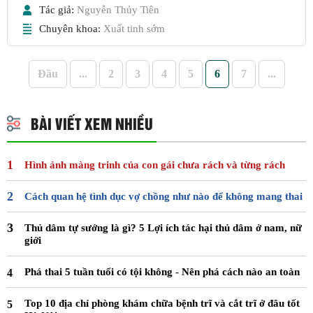
Tác giả:
Nguyễn Thủy Tiên
Chuyên khoa:
Xuất tinh sớm
Đầu
...
2
3
4
5
6
7
...
BÀI VIẾT XEM NHIỀU
Hình ảnh màng trinh của con gái chưa rách và từng rách
Cách quan hệ tình dục vợ chồng như nào để không mang thai
Thủ dâm tự sướng là gì? 5 Lợi ích tác hại thủ dâm ở nam, nữ
giới
Phá thai 5 tuần tuổi có tội không - Nên phá cách nào an toàn
Top 10 địa chỉ phòng khám chữa bệnh trĩ và cắt trĩ ở đâu tốt