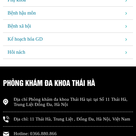
Bệnh hậu môn
Bệnh xã hội
Kế hoạch hóa GD
Hôi nách
PHÒNG KHÁM ĐA KHOA THÁI HÀ
Địa chỉ
Phòng khám đa khoa Thái Hà
tại: tại
Số 11 Thái Hà,
Trung Liệt Đống Đa
,
Hà Nội
Địa chỉ:
11 Thái Hà, Trung Liệt
,
Đống Đa
,
Hà Nội
,
Việt Nam
Hotline:
0366.880.866