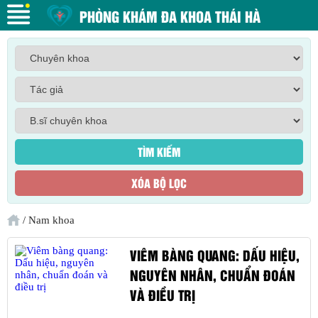
PHÒNG KHÁM ĐA KHOA THÁI HÀ
/
Nam khoa
VIÊM BÀNG QUANG: DẤU HIỆU,
NGUYÊN NHÂN, CHUẨN ĐOÁN
VÀ ĐIỀU TRỊ