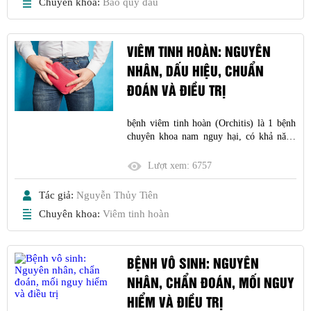
Chuyên khoa:
Bao quy đầu
VIÊM TINH HOÀN: NGUYÊN
NHÂN, DẤU HIỆU, CHUẨN
ĐOÁN VÀ ĐIỀU TRỊ
bệnh viêm tinh hoàn (Orchitis) là 1 bệnh
chuyên khoa nam nguy hại, có khả năng
dẫn đến tình trạng bệnh vô sinh đàn ông
Nếu trở thành mạn tính. dấu hiệu nhận
Lượt xem:
6757
biết rõ ràng của bệnh viêm tinh hoàn là
tinh hoàn bị đau. Tuy nhiên, cấp tính, đau
Tác giả:
Nguyễn Thủy Tiên
ở tinh hoàn
Chuyên khoa:
Viêm tinh hoàn
BỆNH VÔ SINH: NGUYÊN
NHÂN, CHẨN ĐOÁN, MỐI NGUY
HIỂM VÀ ĐIỀU TRỊ