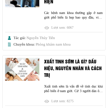
HIỆN
Các bệnh nam khoa thường gặp ở nam
giới phổ biến là hẹp bao quy đầu, viêm
bao quy đầu, viêm tuyến tiền liệt, phì đại
tuyến tiền liệt, yếu sinh lý, vô sinh, xuất
Lượt xem:
6067
tinh sớm, viêm niệu đạo, tiểu buốt tiểu
nhiều…
Tác giả:
Nguyễn Thủy Tiên
Chuyên khoa:
Phòng khám nam khoa
XUẤT TINH SỚM LÀ GÌ? DẤU
HIỆU, NGUYÊN NHÂN VÀ CÁCH
TRỊ
Xuất tinh sớm là vấn đề về tình dục khá
phổ biến ở nam giới. Cứ 3 người đàn ông
thì có 1 người bị ảnh hưởng bởi chứng
xuất tinh sớm, trở nên phiền muộn, buồn
Lượt xem:
8275
bã và lảng tránh quan hệ tình dục.