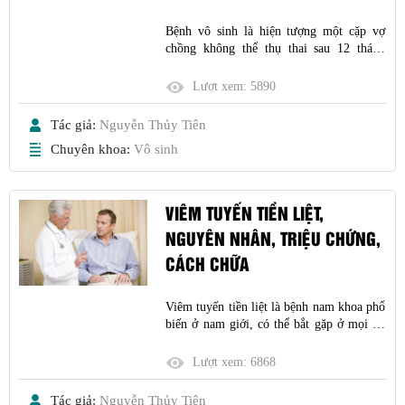
Bệnh vô sinh là hiện tượng một cặp vợ
chồng không thể thụ thai sau 12 tháng
quan hệ tình dục thường xuyên, không
dùng biện pháp bảo vệ. Theo ước tính, có
Lượt xem:
5890
từ 8-12% cặp vợ chồng trên toàn thế giới
gặp khó khăn trong việc thụ thai. Khoảng
Tác giả:
Nguyễn Thủy Tiên
40-50% các trường h
Chuyên khoa:
Vô sinh
VIÊM TUYẾN TIỀN LIỆT,
NGUYÊN NHÂN, TRIỆU CHỨNG,
CÁCH CHỮA
Viêm tuyến tiền liệt là bệnh nam khoa phổ
biến ở nam giới, có thể bắt gặp ở mọi độ
tuổi với tỉ lệ từ 5-8%. Triệu chứng điển
hình của viêm tuyến tiền liệt là nước tiểu
Lượt xem:
6868
đục, kèm theo đái buốt, đái rắt, đái khó,
sốt cao từ 38C-39C …
Tác giả:
Nguyễn Thủy Tiên