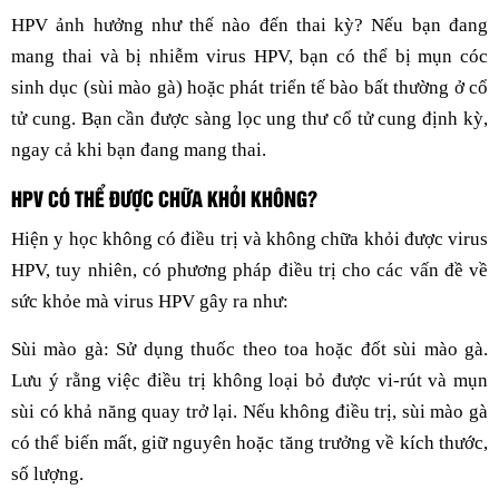
HPV ảnh hưởng như thế nào đến thai kỳ? Nếu bạn đang
mang thai và bị nhiễm virus HPV, bạn có thể bị mụn cóc
sinh dục (sùi mào gà) hoặc phát triển tế bào bất thường ở cổ
tử cung. Bạn cần được sàng lọc ung thư cổ tử cung định kỳ,
ngay cả khi bạn đang mang thai.
HPV CÓ THỂ ĐƯỢC CHỮA KHỎI KHÔNG?
Hiện y học không có điều trị và không chữa khỏi được virus
HPV, tuy nhiên, có phương pháp điều trị cho các vấn đề về
sức khỏe mà virus HPV gây ra như:
Sùi mào gà: Sử dụng thuốc theo toa hoặc đốt sùi mào gà.
Lưu ý rằng việc điều trị không loại bỏ được vi-rút và mụn
sùi có khả năng quay trở lại. Nếu không điều trị, sùi mào gà
có thể biến mất, giữ nguyên hoặc tăng trưởng về kích thước,
số lượng.