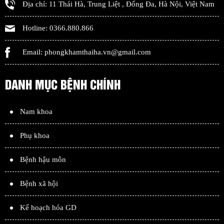
Địa chỉ:
11 Thái Hà, Trung Liệt
,
Đống Đa
,
Hà Nội
,
Việt Nam
Hotline:
0366.880.866
Email:
phongkhamthaiha.vn@gmail.com
DANH MỤC BỆNH CHÍNH
Nam khoa
Phụ khoa
Bệnh hậu môn
Bệnh xã hội
Kế hoạch hóa GD