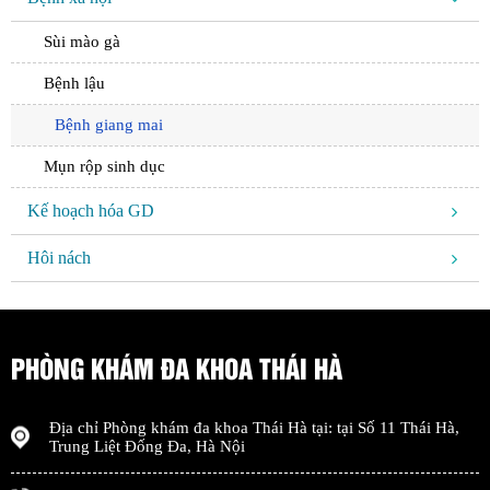
Sùi mào gà
Bệnh lậu
Bệnh giang mai
Mụn rộp sinh dục
Kế hoạch hóa GD
Hôi nách
PHÒNG KHÁM ĐA KHOA THÁI HÀ
Địa chỉ
Phòng khám đa khoa Thái Hà
tại: tại
Số 11 Thái Hà,
Trung Liệt Đống Đa
,
Hà Nội