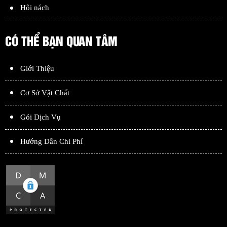
Hôi nách
CÓ THỂ BẠN QUAN TÂM
Giới Thiệu
Cơ Sở Vật Chất
Gói Dịch Vụ
Hướng Dẫn Chi Phí