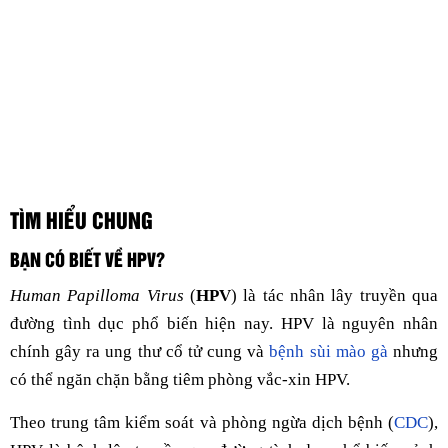
TÌM HIỂU CHUNG
BẠN CÓ BIẾT VỀ HPV?
Human Papilloma Virus
(
HPV
) là tác nhân lây truyền qua
đường tình dục phổ biến hiện nay. HPV là nguyên nhân
chính gây ra ung thư cổ tử cung và
bệnh sùi mào gà
nhưng
có thể ngăn chặn bằng tiêm phòng vắc-xin HPV.
Theo trung tâm kiểm soát và phòng ngừa dịch bệnh (
CDC
),