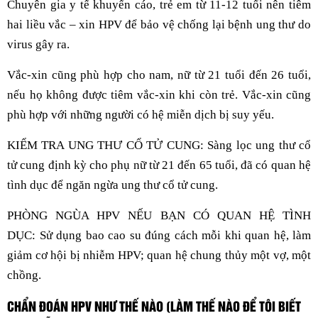
Chuyên gia y tế khuyến cáo, trẻ em từ 11-12 tuổi nên tiêm
hai liều vắc – xin HPV để bảo vệ chống lại bệnh ung thư do
virus gây ra.
Vắc-xin cũng phù hợp cho nam, nữ từ 21 tuổi đến 26 tuổi,
nếu họ không được tiêm vắc-xin khi còn trẻ. Vắc-xin cũng
phù hợp với những người có hệ miễn dịch bị suy yếu.
KIỂM TRA UNG THƯ CỔ TỬ CUNG: Sàng lọc ung thư cổ
tử cung định kỳ cho phụ nữ từ 21 đến 65 tuổi, đã có quan hệ
tình dục để ngăn ngừa ung thư cổ tử cung.
PHÒNG NGÙA HPV NẾU BẠN CÓ QUAN HỆ TÌNH
DỤC: Sử dụng bao cao su đúng cách mỗi khi quan hệ, làm
giảm cơ hội bị nhiễm HPV; quan hệ chung thủy một vợ, một
chồng.
CHẨN ĐOÁN HPV NHƯ THẾ NÀO (LÀM THẾ NÀO ĐỂ TÔI BIẾT