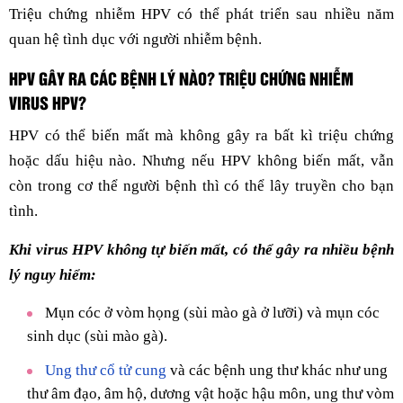
Triệu chứng nhiễm HPV có thể phát triển sau nhiều năm
quan hệ tình dục với người nhiễm bệnh.
HPV GÂY RA CÁC BỆNH LÝ NÀO? TRIỆU CHỨNG NHIỄM
VIRUS HPV?
HPV có thể biến mất mà không gây ra bất kì triệu chứng
hoặc dấu hiệu nào. Nhưng nếu HPV không biến mất, vẫn
còn trong cơ thể người bệnh thì có thể lây truyền cho bạn
tình.
Khi virus HPV không tự biến mất, có thể gây ra nhiều bệnh
lý nguy hiểm:
Mụn cóc ở vòm họng (sùi mào gà ở lưỡi) và mụn cóc
sinh dục (sùi mào gà).
Ung thư cổ tử cung
và các bệnh ung thư khác như ung
thư âm đạo, âm hộ, dương vật hoặc hậu môn, ung thư vòm