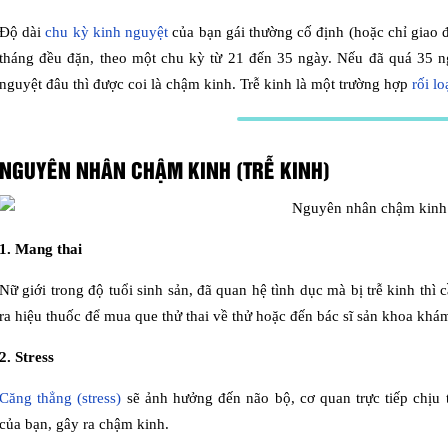
Độ dài
chu kỳ kinh nguyệt
của bạn gái thường cố định (hoặc chỉ giao đ
tháng đều đặn, theo một chu kỳ từ 21 đến 35 ngày. Nếu đã quá 35 n
nguyệt đâu thì được coi là chậm kinh. Trễ kinh là một trường hợp
rối l
NGUYÊN NHÂN CHẬM KINH (TRỄ KINH)
1. Mang thai
Nữ giới trong độ tuổi sinh sản, đã quan hệ tình dục mà bị trễ kinh thì
ra hiệu thuốc để mua que thử thai về thử hoặc đến bác sĩ sản khoa khám
2. Stress
Căng thẳng (stress)
sẽ ảnh hưởng đến não bộ, cơ quan trực tiếp chịu 
của bạn, gây ra chậm kinh.