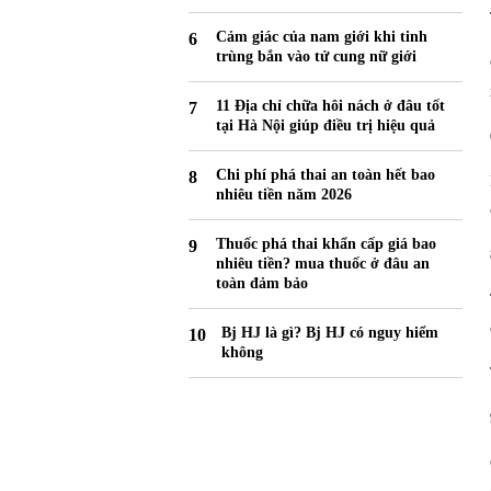
Cảm giác của nam giới khi tinh
trùng bắn vào tử cung nữ giới
11 Địa chỉ chữa hôi nách ở đâu tốt
tại Hà Nội giúp điều trị hiệu quả
Chi phí phá thai an toàn hết bao
nhiêu tiền năm 2026
Thuốc phá thai khẩn cấp giá bao
nhiêu tiền? mua thuốc ở đâu an
toàn đảm bảo
Bj HJ là gì? Bj HJ có nguy hiểm
không