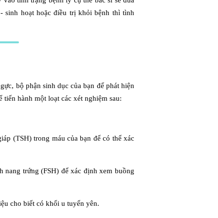
vào tình trạng bệnh lý cụ thể bác sĩ sẽ đưa
 sinh hoạt hoặc điều trị khỏi bệnh thì tình
gực, bộ phận sinh dục của bạn để phát hiện
hể tiến hành một loạt các xét nghiệm sau:
iáp (TSH) trong máu của bạn để có thể xác
h nang trứng (FSH) để xác định xem buồng
ệu cho biết có khối u tuyến yên.