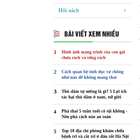
Hôi nách
BÀI VIẾT XEM NHIỀU
Hình ảnh màng trinh của con gái
chưa rách và từng rách
Cách quan hệ tình dục vợ chồng
như nào để không mang thai
Thủ dâm tự sướng là gì? 5 Lợi ích
tác hại thủ dâm ở nam, nữ giới
Phá thai 5 tuần tuổi có tội không -
Nên phá cách nào an toàn
Top 10 địa chỉ phòng khám chữa
bệnh trĩ và cắt trĩ ở đâu tốt Hà Nội