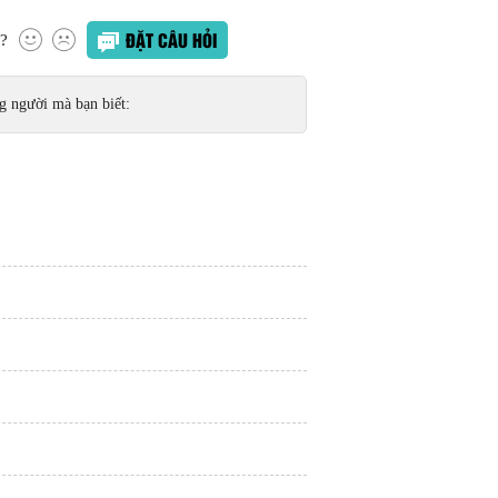
ĐẶT CÂU HỎI
t?
 người mà bạn biết: