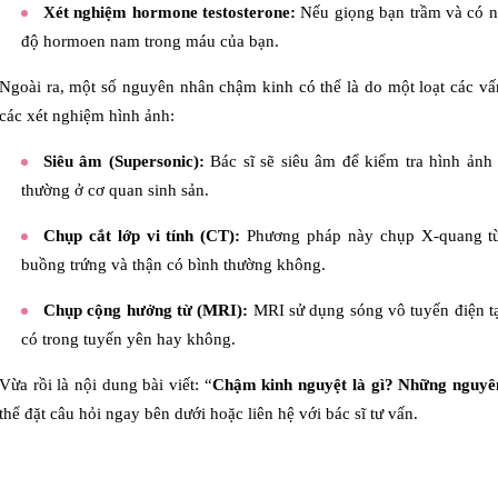
Xét nghiệm hormone testosterone:
Nếu giọng bạn trầm và có nh
độ hormoen nam trong máu của bạn.
Ngoài ra, một số nguyên nhân chậm kinh có thể là do một loạt các vấn
các xét nghiệm hình ảnh:
Siêu âm (Supersonic):
Bác sĩ sẽ siêu âm để kiểm tra hình ảnh 
thường ở cơ quan sinh sản.
Chụp cắt lớp vi tính (CT):
Phương pháp này chụp X-quang từ 
buồng trứng và thận có bình thường không.
Chụp cộng hưởng từ (MRI):
MRI sử dụng sóng vô tuyến điện tạ
có trong tuyến yên hay không.
Vừa rồi là nội dung bài viết: “
Chậm kinh nguyệt là gì? Những nguyên
thể đặt câu hỏi ngay bên dưới hoặc liên hệ với bác sĩ tư vấn.