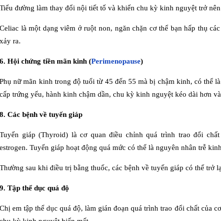
Tiểu đường làm thay đổi nội tiết tố và khiến chu kỳ kinh nguyệt trở nê
Celiac là một dạng viêm ở ruột non, ngăn chặn cơ thể bạn hấp thụ các
xảy ra.
6. Hội chứng tiền mãn kinh (
Perimenopause
)
Phụ nữ mãn kinh trong độ tuổi từ 45 đến 55 mà bị chậm kinh, có thể l
cấp trứng yếu, hành kinh chậm dần, chu kỳ kinh nguyệt kéo dài hơn và
8. Các bệnh về tuyến giáp
Tuyến giáp (Thyroid) là cơ quan điều chỉnh quá trình trao đổi chấ
estrogen. Tuyến giáp hoạt động quá mức có thể là nguyên nhân trễ kinh
Thường sau khi điều trị bằng thuốc, các bệnh về tuyến giáp có thể trở l
9. Tập thể dục quá độ
Chị em tập thể dục quá độ, làm gián đoạn quá trình trao đổi chất của cơ