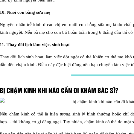
chu kỳ kinh nguyệt biến mất.
10. Nuôi con bằng sữa mẹ
Nguyên nhân trễ kinh ở các chị em nuôi con bằng sữa mẹ là do chất 
kinh nguyệt. Nếu bà mẹ cho con bú hoàn toàn trong 6 tháng đầu thì có 
11. Thay đổi lịch làm việc, sinh hoạt
Thay đổi lịch sinh hoạt, làm việc đột ngột có thể khiến cơ thể mẹ khó 
dẫn đến chậm kinh. Điều này đặc biệt đúng nếu bạn chuyển làm việc t
BỊ CHẬM KINH KHI NÀO CẦN ĐI KHÁM BÁC SĨ?
Nếu chậm kinh có thể là hiện tượng sinh lý bình thường hoặc chỉ đơ
hợp… thì không có gì đáng ngại. Tuy nhiên, chậm kinh có thể do một 