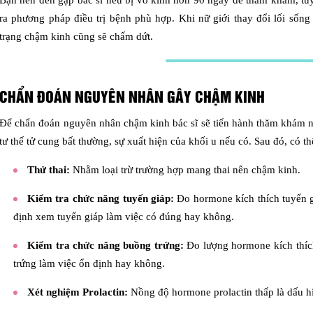
Bạn nên đến gặp bác sĩ nếu bị vô kinh hơn 90 ngày để thăm khám, tùy 
ra phương pháp điều trị bệnh phù hợp. Khi nữ giới thay đổi lối sống -
trạng chậm kinh cũng sẽ chấm dứt.
CHẨN ĐOÁN NGUYÊN NHÂN GÂY CHẬM KINH
Để chẩn đoán nguyên nhân chậm kinh bác sĩ sẽ tiến hành thăm khám n
tư thế tử cung bất thường, sự xuất hiện của khối u nếu có. Sau đó, có t
Thử thai:
Nhằm loại trừ trường hợp mang thai nên chậm kinh.
Kiểm tra chức năng tuyến giáp:
Đo hormone kích thích tuyến g
định xem tuyến giáp làm việc có đúng hay không.
Kiểm tra chức năng buồng trứng:
Đo lượng hormone kích thíc
trứng làm việc ổn định hay không.
Xét nghiệm Prolactin:
Nồng độ hormone prolactin thấp là dấu hi