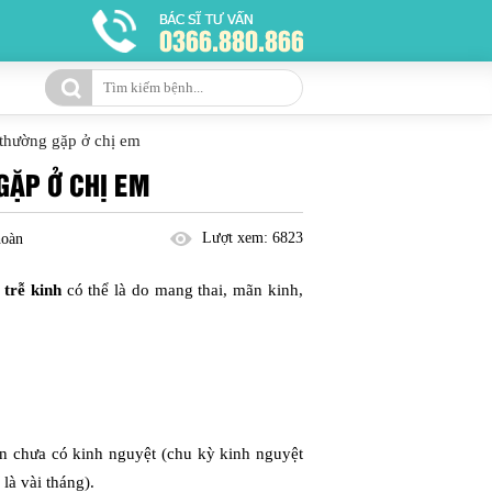
thường gặp ở chị em
GẶP Ở CHỊ EM
Lượt xem:
6823
hoàn
trễ kinh
có thể là do mang thai, mãn kinh,
n chưa có kinh nguyệt (chu kỳ kinh nguyệt
là vài tháng).