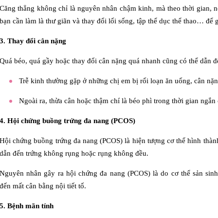
Căng thẳng không chỉ là nguyên nhân chậm kinh, mà theo thời gian, n
bạn cần làm là thư giãn và thay đổi lối sống, tập thể dục thể thao… để
3. Thay đổi cân nặng
Quá béo, quá gầy hoặc thay đổi cân nặng quá nhanh cũng có thể dẫn đ
Trễ kinh thường gặp ở những chị em bị rối loạn ăn uống, cân nặ
Ngoài ra, thừa cân hoặc thậm chí là béo phì trong thời gian ngắn c
4. Hội chứng buồng trứng đa nang (PCOS)
Hội chứng buồng trứng đa nang (PCOS) là hiện tượng cơ thể hình thàn
dẫn đến trứng không rụng hoặc rụng không đều.
Nguyên nhân gây ra hội chứng đa nang (PCOS) là do cơ thể sản sin
đến mất cân bằng nội tiết tố.
5. Bệnh mãn tính