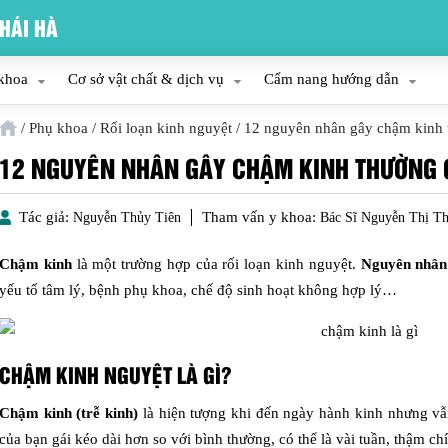
HÁI HÀ
khoa
Cơ sở vật chất & dịch vụ
Cẩm nang hướng dẫn
/
Phụ khoa
/
Rối loạn kinh nguyệt
/
12 nguyên nhân gây chậm kinh 
12 NGUYÊN NHÂN GÂY CHẬM KINH THƯỜNG 
Tác giả:
Tham vấn y khoa:
Nguyễn Thủy Tiên
Bác Sĩ Nguyễn Thị T
Chậm kinh
là một trường hợp của rối loạn kinh nguyệt.
Nguyên nhân 
yếu tố tâm lý, bệnh phụ khoa, chế độ sinh hoạt không hợp lý…
CHẬM KINH NGUYỆT LÀ GÌ?
Chậm kinh (trễ kinh)
là hiện tượng khi đến ngày hành kinh nhưng vẫ
của bạn gái kéo dài hơn so với bình thường, có thể là vài tuần, thậm chí 