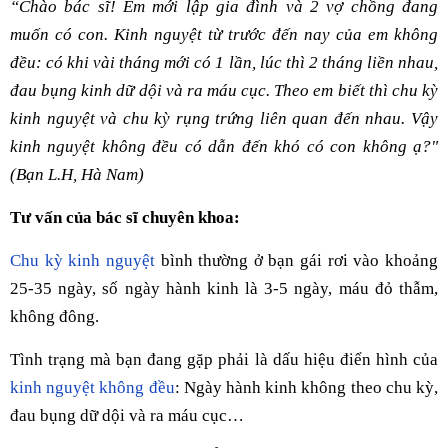
“Chào bác sĩ! Em mới lập gia đình và 2 vợ chồng đang
muốn có con. Kinh nguyệt từ trước đến nay của em không
đều: có khi vài tháng mới có 1 lần, lúc thì 2 tháng liền nhau,
đau bụng kinh dữ dội và ra máu cục. Theo em biết thì chu kỳ
kinh nguyệt và chu kỳ rụng trứng liên quan đến nhau. Vậy
kinh nguyệt không đều có dẫn đến khó có con không ạ?"
(Bạn L.H, Hà Nam)
Tư vấn của bác sĩ chuyên khoa:
Chu kỳ kinh nguyệt
bình thường ở bạn gái rơi vào khoảng
25-35 ngày, số ngày hành kinh là 3-5 ngày, máu đỏ thẫm,
không đông.
Tình trạng mà bạn đang gặp phải là dấu hiệu điển hình của
kinh nguyệt không đều
: Ngày hành kinh không theo chu kỳ,
đau bụng dữ dội và ra máu cục…