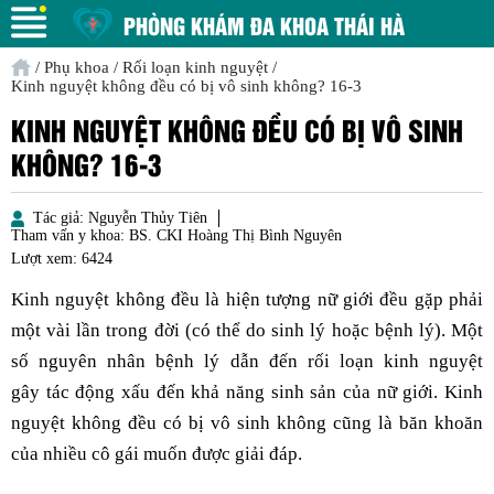
PHÒNG KHÁM ĐA KHOA THÁI HÀ
/
Phụ khoa
/
Rối loạn kinh nguyệt
/
Kinh nguyệt không đều có bị vô sinh không? 16-3
KINH NGUYỆT KHÔNG ĐỀU CÓ BỊ VÔ SINH
KHÔNG? 16-3
Tác giả:
Nguyễn Thủy Tiên
Tham vấn y khoa:
BS. CKI Hoàng Thị Bình Nguyên
Lượt xem:
6424
Kinh nguyệt không đều là hiện tượng nữ giới đều gặp phải
một vài lần trong đời (có thể do sinh lý hoặc bệnh lý). Một
số nguyên nhân bệnh lý dẫn đến rối loạn kinh nguyệt
gây tác động xấu đến khả năng sinh sản của nữ giới. Kinh
nguyệt không đều có bị vô sinh không cũng là băn khoăn
của nhiều cô gái muốn được giải đáp.