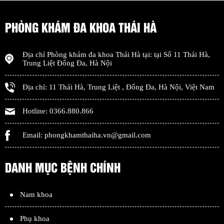
PHÒNG KHÁM ĐA KHOA THÁI HÀ
Địa chỉ
Phòng khám đa khoa Thái Hà
tại: tại
Số 11 Thái Hà,
Trung Liệt Đống Đa
,
Hà Nội
Địa chỉ:
11 Thái Hà, Trung Liệt
,
Đống Đa
,
Hà Nội
,
Việt Nam
Hotline:
0366.880.866
Email:
phongkhamthaiha.vn@gmail.com
DANH MỤC BỆNH CHÍNH
Nam khoa
Phụ khoa