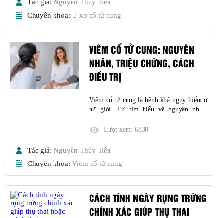
Tác giả:
Nguyễn Thủy Tiên
Chuyên khoa:
U xơ cổ tử cung
VIÊM CỔ TỬ CUNG: NGUYÊN
NHÂN, TRIỆU CHỨNG, CÁCH
ĐIỀU TRỊ
Viêm cổ tử cung là bệnh khá nguy hiểm ở
nữ giới. Tự tìm hiểu về nguyên nhân,
triệu chứng, chẩn đoán, cách điều trị giúp
phụ nữ tự phòng bệnh hiệu quả
Lượt xem:
6838
Tác giả:
Nguyễn Thủy Tiên
Chuyên khoa:
Viêm cổ tử cung
CÁCH TÍNH NGÀY RỤNG TRỨNG
CHÍNH XÁC GIÚP THỤ THAI