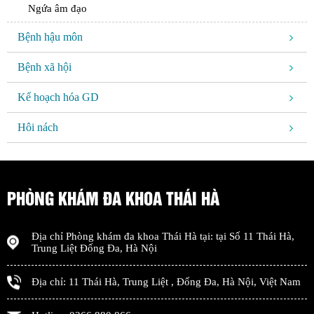
Ngứa âm đạo
Bệnh hậu môn
Bệnh xã hội
Kế hoạch hóa GD
Hôi nách
PHÒNG KHÁM ĐA KHOA THÁI HÀ
Địa chỉ
Phòng khám đa khoa Thái Hà
tại: tại
Số 11 Thái Hà,
Trung Liệt Đống Đa
,
Hà Nội
Địa chỉ:
11 Thái Hà, Trung Liệt
,
Đống Đa
,
Hà Nội
,
Việt Nam