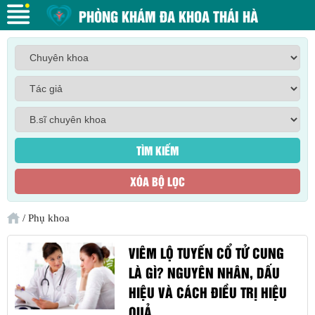
PHÒNG KHÁM ĐA KHOA THÁI HÀ
/
Phụ khoa
VIÊM LỘ TUYẾN CỔ TỬ CUNG
LÀ GÌ? NGUYÊN NHÂN, DẤU
HIỆU VÀ CÁCH ĐIỀU TRỊ HIỆU
QUẢ