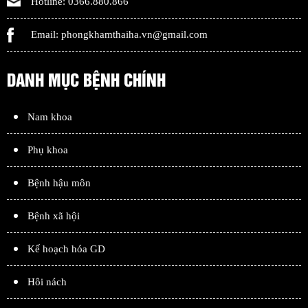
Hotline:
0366.880.866
Email:
phongkhamthaiha.vn@gmail.com
DANH MỤC BỆNH CHÍNH
Nam khoa
Phụ khoa
Bệnh hậu môn
Bệnh xã hội
Kế hoạch hóa GD
Hôi nách