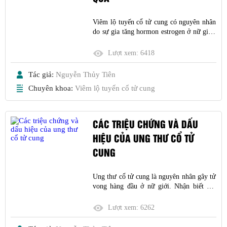
Viêm lộ tuyến cổ tử cung có nguyên nhân
do sự gia tăng hormon estrogen ở nữ giới.
Dấu hiệu của viêm lộ tuyến không rõ rệt,
bệnh ít gây nguy hiểm nên thường không
Lượt xem:
6418
cần điều trị
Tác giả:
Nguyễn Thủy Tiên
Chuyên khoa:
Viêm lộ tuyến cổ tử cung
CÁC TRIỆU CHỨNG VÀ DẤU
HIỆU CỦA UNG THƯ CỔ TỬ
CUNG
Ung thư cổ tử cung là nguyên nhân gây tử
vong hàng đầu ở nữ giới. Nhận biết các
triệu chứng và dấu hiệu của ung thư cổ tử
cung để sớm đi khám và can thiệp kịp thời
Lượt xem:
6262
giúp nâng cao hiệu quả điều trị.