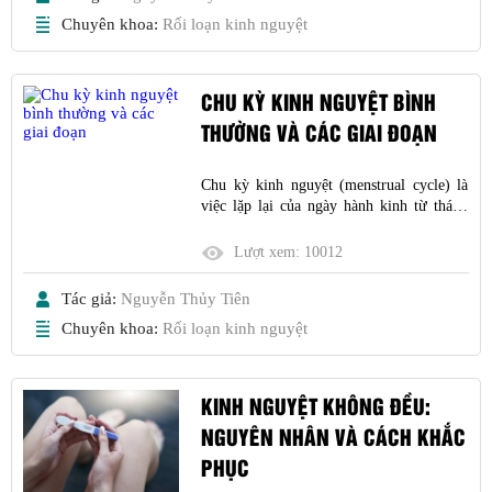
Chuyên khoa:
Rối loạn kinh nguyệt
CHU KỲ KINH NGUYỆT BÌNH
THƯỜNG VÀ CÁC GIAI ĐOẠN
Chu kỳ kinh nguyệt (menstrual cycle) là
việc lặp lại của ngày hành kinh từ tháng
này sang tháng sau. Một chu kỳ kinh
nguyệt được tính từ ngày đầu ra máu của
Lượt xem:
10012
tháng này cho tới ngày đầu ra máu ở tháng
tiếp theo
Tác giả:
Nguyễn Thủy Tiên
Chuyên khoa:
Rối loạn kinh nguyệt
KINH NGUYỆT KHÔNG ĐỀU:
NGUYÊN NHÂN VÀ CÁCH KHẮC
PHỤC