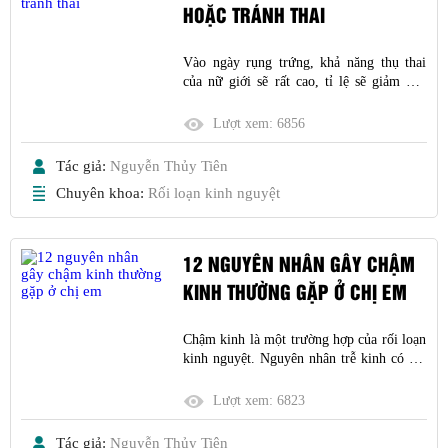
HOẶC TRÁNH THAI
Vào ngày rụng trứng, khả năng thụ thai
của nữ giới sẽ rất cao, tỉ lệ sẽ giảm dần
nếu cách xa ngày này. Vậy cách tính ngày
rụng trứng như thể nào để tăng khả năng
Lượt xem:
6856
thụ thai hoặc phòng tránh mang thai ngoài
ý muốn?
Tác giả:
Nguyễn Thủy Tiên
Chuyên khoa:
Rối loạn kinh nguyệt
12 NGUYÊN NHÂN GÂY CHẬM
KINH THƯỜNG GẶP Ở CHỊ EM
Chậm kinh là một trường hợp của rối loạn
kinh nguyệt. Nguyên nhân trễ kinh có thể
là do mang thai, mãn kinh, yếu tố tâm lý,
bệnh phụ khoa, chế độ sinh hoạt không
Lượt xem:
6823
hợp lý…
Tác giả:
Nguyễn Thủy Tiên