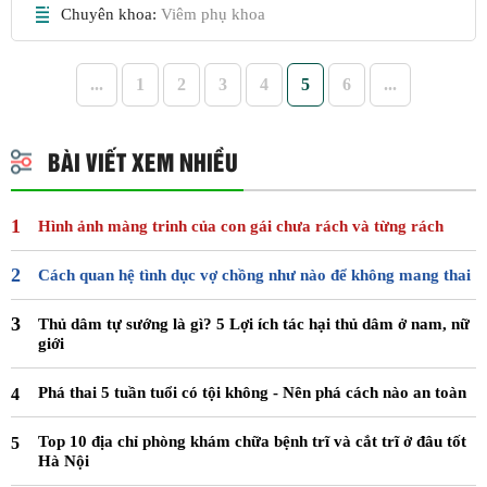
Chuyên khoa:
Viêm phụ khoa
...
1
2
3
4
5
6
...
BÀI VIẾT XEM NHIỀU
Hình ảnh màng trinh của con gái chưa rách và từng rách
Cách quan hệ tình dục vợ chồng như nào để không mang thai
Thủ dâm tự sướng là gì? 5 Lợi ích tác hại thủ dâm ở nam, nữ
giới
Phá thai 5 tuần tuổi có tội không - Nên phá cách nào an toàn
Top 10 địa chỉ phòng khám chữa bệnh trĩ và cắt trĩ ở đâu tốt
Hà Nội