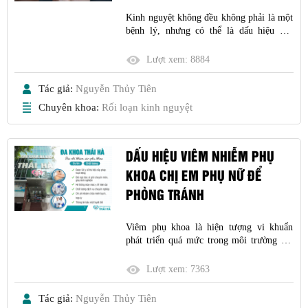
Kinh nguyệt không đều không phải là một
bệnh lý, nhưng có thể là dấu hiệu của
bệnh phụ khoa nguy hiểm. Rối loạn kinh
nguyệt cần được điều trị sớm nếu ảnh
Lượt xem:
8884
hưởng đến sinh hoạt - cuộc sống
Tác giả:
Nguyễn Thủy Tiên
Chuyên khoa:
Rối loạn kinh nguyệt
DẤU HIỆU VIÊM NHIỄM PHỤ
KHOA CHỊ EM PHỤ NỮ ĐỂ
PHÒNG TRÁNH
Viêm phụ khoa là hiện tượng vi khuẩn
phát triển quá mức trong môi trường âm
đạo gây viêm nhiễm. Nữ giới tự nhận biết
dấu hiệu viêm nhiễm phụ khoa rất có lợi
Lượt xem:
7363
trong điều trị và phòng bệnh
Tác giả:
Nguyễn Thủy Tiên